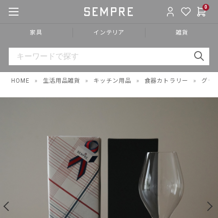
0
家具
インテリア
雑貨
HOME
»
生活用品雑貨
»
キッチン用品
»
食器カトラリー
»
グラ