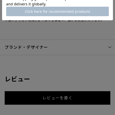
「作るごとに色が変わる」
※リサイクルカラーはいろいろな色のガラスくずを混ぜ合わせて溶か
すため、1点ごとに違いが生じます。あらかじめご了承ください。
※溶けきらない物質により様々な模様や、細かな気泡が入ります。
ブランド・デザイナー
レビュー
レビューを書く