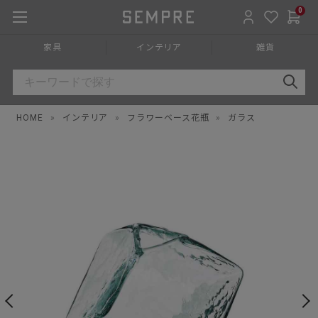
0
家具
インテリア
雑貨
HOME
»
インテリア
»
フラワーベース花瓶
»
ガラス