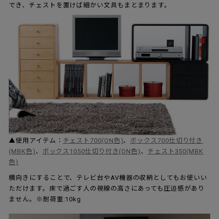
でき、チェストを置けば細かい文具もまとまります。
▲使用アイテム：
チェスト700(ON色)
、
ボックス700仕切り付き
(MBK色)
、
ボックス1050仕切り付き(ON色)
、
チェスト350(MBK
色)
横向きにすることで、テレビ台やAV機器の収納としてもお使いい
ただけます。床で過ごす人の視線の高さにあっても圧迫感があり
ません。※耐荷重:10kg