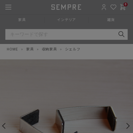
0
家具
インテリア
雑貨
HOME
»
家具
»
収納家具
»
シェルフ