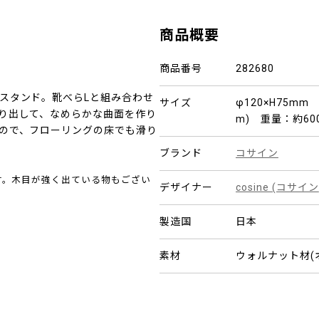
商品概要
商品番号
282680
スタンド。靴べらLと組み合わせ
サイズ
φ120×H75m
り出して、なめらかな曲面を作り
m) 重量：約60
ので、フローリングの床でも滑り
ブランド
コサイン
す。木目が強く出ている物もござい
デザイナー
cosine (コサイン
製造国
日本
素材
ウォルナット材(