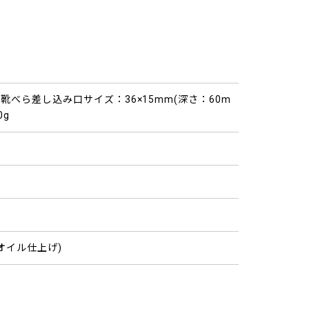
m 靴べら差し込み口サイズ：36×15mm(深さ：60m
0g
オイル仕上げ)