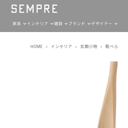
家具
インテリア
雑貨
ブランド
デザイナー
HOME
»
インテリア
»
玄関小物
»
靴べら