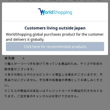
溜まった土砂やプランクトンが隆起し、250万年のときを経て粘
土化してできた土が信楽焼の材料となっています。直線的なかた
さと、陶器の持つ柔らかい印象、何度も調整した釉薬の色合いが
独特の素材感をつくりだし、磁器では表現できない味わいが特徴
となっています。紙の薄さや角度を再現するため、製造工程には
様々な試行錯誤がなされました。火に強く、大きなものをつくる
のに適した特性を持つ信楽の土だからこそ可能となったかたちで
す。刻印された数字 670.25 は琵琶湖の面積を表しています。
電子レンジ ×
オーブン ×
食洗機 ×
※職人が一つ一つ手を掛けて作っている商品のため、サイズや形状の
固体差がございます。
※多少の色むらや小さなピンホール等生じる場合がございますが、不
良品ではございません。手仕事の和食器の表情としてお楽しみくださ
い。
※こちらの商品のお支払いはクレジットカードか商品代引きのみとな
ります。ご注文後のキャンセルはお受けできません。