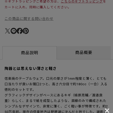
※ギフトラッピングご希望の方は、
こちらのギフトラッピング
を
カートに入れ、同時に購入してください。
この商品に関する問い合わせ
商品概要
商品説明
陶器とは思えない薄さと軽さ
信楽焼のテーブルウェア。口元の厚さが1mm程度と薄く、とても
口当たりが良いお猪口2つと、高さ六分目で約180cc（一合）入る
徳利のセットです。
グラフィックデザインがベースにあるキギ（植原亮輔／渡邉良
重）らしく、まるで紙を成型したような、直線のみで構成された
シンプルなデザインで、非常に薄く、ごく軽い事が特徴です。約2
50万年前、現在の信楽地方は琵琶湖に沈んだ土地でした。湖底に