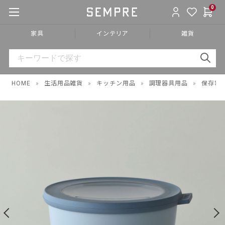
0
家具
インテリア
雑貨
HOME
»
生活用品雑貨
»
キッチン用品
»
調理器具用品
»
保存容