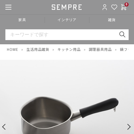
0
家具
インテリア
雑貨
HOME
»
生活用品雑貨
»
キッチン用品
»
調理器具用品
»
鍋フラ