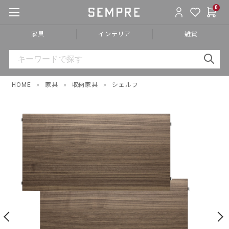
0
家具
インテリア
雑貨
HOME
»
家具
»
収納家具
»
シェルフ