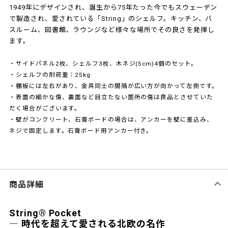
1949年にデザインされ、誕生から75年たった今でもスウェーデン
で製造され、愛されている「String」のシェルフ。キッチン、バ
スルーム、図書館、ラウンジなど様々な場所でその良さを発揮し
ます。
・サイドパネル2枚、シェルフ3枚、木ネジ(5cm)4個のセット。
・シェルフの耐荷重：25kg
・棚板には左右があり、金具同士の間隔が広い方が向かって左側です。
・表面の細かな傷、裏面など目立たない箇所の傷は良品とさせていた
だく場合がございます。
・壁がコンクリート、石膏ボードの場合は、アンカーを壁に差込み、
ネジで固定します。石膏ボード用アンカー付き。
商品詳細
String® Pocket
― 時代を超えて愛される北欧の名作