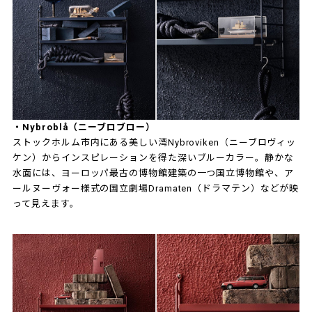
・Nybroblå（ニーブロブロー）
ストックホルム市内にある美しい湾Nybroviken（ニーブロヴィッ
ケン）からインスピレーションを得た深いブルーカラー。静かな
水面には、ヨーロッパ最古の博物館建築の一つ国立博物館や、ア
ールヌーヴォー様式の国立劇場Dramaten（ドラマテン）などが映
って見えます。