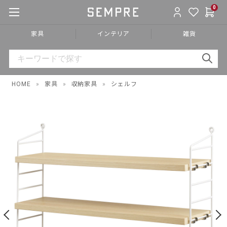
0
家具
インテリア
雑貨
HOME
»
家具
»
収納家具
»
シェルフ