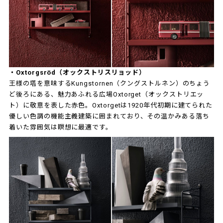
・Oxtorgsröd（オックストリスリョッド）
王様の塔を意味するKungstornen（クングストルネン）のちょう
ど後ろにある、魅力あふれる広場Oxtorget（オックストリエッ
ト）に敬意を表した赤色。Oxtorgetは1920年代初期に建てられた
優しい色調の機能主義建築に囲まれており、その温かみある落ち
着いた雰囲気は瞑想に最適です。