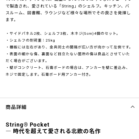
で製造され、愛されている「String」のシェルフ。キッチン、バ
スルーム、図書館、ラウンジなど様々な場所でその良さを発揮し
ます。
・サイドパネル2枚、シェルフ3枚、木ネジ(5cm)4個のセット。
・シェルフの耐荷重：25kg
・棚板には左右があり、金具同士の間隔が広い方が向かって左側です。
・表面の細かな傷、裏面など目立たない箇所の傷は良品とさせていた
だく場合がございます。
・壁がコンクリート、石膏ボードの場合は、アンカーを壁に差込み、
ネジで固定します。石膏ボード用アンカー付き。
商品詳細
String® Pocket
― 時代を超えて愛される北欧の名作