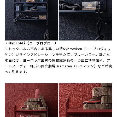
・Nybroblå（ニーブロブロー）
ストックホルム市内にある美しい湾Nybroviken（ニーブロヴィッ
ケン）からインスピレーションを得た深いブルーカラー。静かな
水面には、ヨーロッパ最古の博物館建築の一つ国立博物館や、ア
ールヌーヴォー様式の国立劇場Dramaten（ドラマテン）などが映
って見えます。