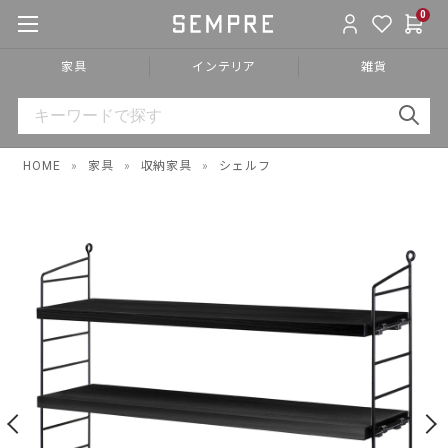
0
家具
インテリア
雑貨
HOME
»
家具
»
収納家具
»
シェルフ