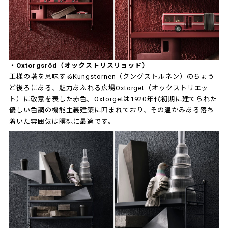
・Oxtorgsröd（オックストリスリョッド）
王様の塔を意味するKungstornen（クングストルネン）のちょう
ど後ろにある、魅力あふれる広場Oxtorget（オックストリエッ
ト）に敬意を表した赤色。Oxtorgetは1920年代初期に建てられた
優しい色調の機能主義建築に囲まれており、その温かみある落ち
着いた雰囲気は瞑想に最適です。