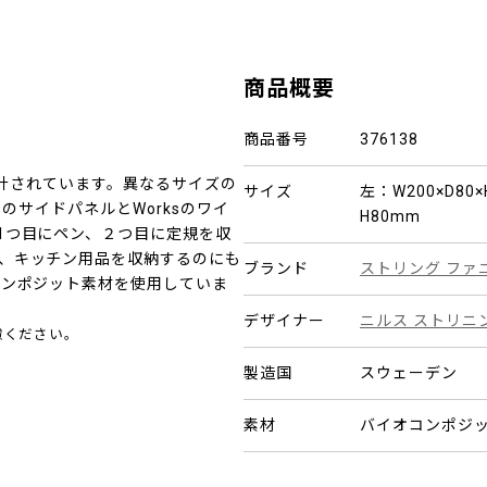
商品概要
商品番号
376138
設計されています。異なるサイズの
サイズ
左：W200×D80×
®のサイドパネルとWorksのワイ
H80mm
1つ目にペン、２つ目に定規を収
、キッチン用品を収納するのにも
ブランド
ストリング ファ
コンポジット素材を使用していま
デザイナー
ニルス ストリニ
慮ください。
。
製造国
スウェーデン
素材
バイオコンポジッ