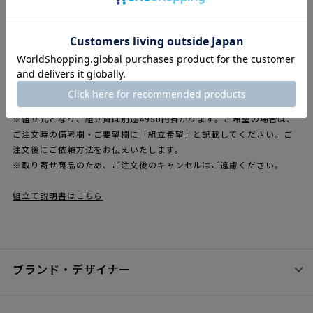
も違和感はなく、簡単な会議なら立ったまま、仕事が終わってち
ょっとしたカクテルパーティーを開く際にはバーカウンターとし
てもオススメです。パーテーションや引き出しをオプションで取
り付けることが可能です。
【本商品はフレームと天板のセットとなります。その他のパー
ツ・付属品はオプション（別売）です。】
※開梱費、段ボール等の梱包材の引取りは送料に含まれております。
※組立式となり、組立費は別途4950円掛かります。ご希望の場合は、
ご注文時の備考欄・ご要望欄に「組立希望」と記載してください。ご
注文後にご依頼方法をお伝えいたします。
※取り寄せ商品のため、ご注文後のキャンセルはご遠慮ください。
組立て説明書はこちら
ブランド・デザイナー