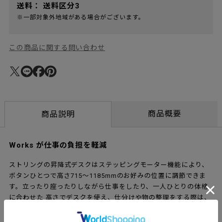
送料：
送料区分3
※一部対象外地域がある場合がございます。
この商品に関する問い合わせ
商品概要
商品説明
Works が仕事の負担を軽減
ストリングの昇降式デスクはステッピングモーター機能により、
ボタンひとつで高さ715～1185mmのお好みの位置に調節できま
す。立ったり座ったりしながら仕事をしたり、一人ひとりの体格
に合わせた 高さでデスクを使え、仕分けや物の整理をする際は、
作業に最適な位置で効率よく進められます。前後のないデスクな
のでミーティング用に、または自宅のダイニングテーブルとして