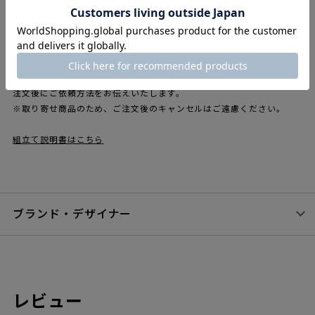
付けることが可能です。
【本商品はフレームと天板のセットとなります。その他のパー
ツ・付属品はオプション（別売）です。】
※開梱費、段ボール等の梱包材の引取りは送料に含まれております。
※組立式となり、組立費は別途4950円掛かります。ご希望の場合は、
ご注文時の備考欄・ご要望欄に「組立希望」と記載してください。ご
注文後にご依頼方法をお伝えいたします。
※取り寄せ商品のため、ご注文後のキャンセルはご遠慮ください。
組立て説明書はこちら
ブランド・デザイナー
レビュー