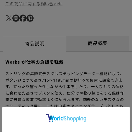
この商品に関する問い合わせ
商品概要
商品説明
Works が仕事の負担を軽減
ストリングの昇降式デスクはステッピングモーター機能により、
ボタンひとつで高さ715～1185mmのお好みの位置に調節できま
す。立ったり座ったりしながら仕事をしたり、一人ひとりの体格
に合わせた高さでデスクを使え、仕分けや物の整理をする際は作
業に最適な位置で効率よく進められます。前後のないデスクなの
でミーティング用に、または自宅のダイニングテーブルとしても
違和感はなく、簡単な会議なら立ったまま、仕事が終わってちょ
っとしたカクテルパーティーを開く際にはバーカウンターとして
もオススメです。パーテーションや引き出しをオプションで取り