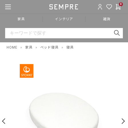
0
家具
インテリア
雑貨
HOME
»
家具
»
ベッド寝具
»
寝具