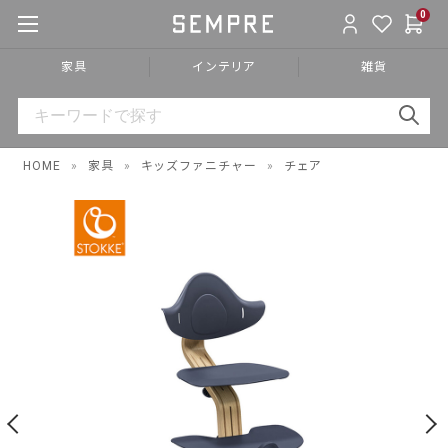
0
家具
インテリア
雑貨
HOME
»
家具
»
キッズファニチャー
»
チェア