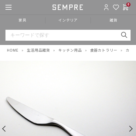
0
家具
インテリア
雑貨
HOME
»
生活用品雑貨
»
キッチン用品
»
食器カトラリー
»
カト