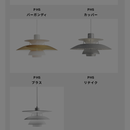
PH5
PH5
バーガンディ
カッパー
PH5
PH5
ブラス
リテイク