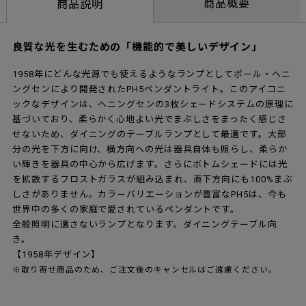
商品概要
商品説明
良質な光を生むための「機能的で美しいデザイン」
1958年にどんな光源でも使えるようなランプとしてポール・ヘニ
ングセンにより開発されたPH5ペンダントライト。このアイコニ
ックなデザインは、ヘニングセンの3枚シェードシステムの原理に
基づいており、柔らかく心地よい光でまぶしさをまったく感じさ
せないため、ダイニングのテーブルランプとして最適です。大部
分の光を下方に向け、横方向への光は器具自体も照らし、柔らか
い輝きを器具の中心から広げます。さらにボトムシェードには光
を拡散するフロストガラスが組み込まれ、直下方向にも100%まぶ
しさがありません。カラーバリエーションが豊富なPH5は、今も
世界中の多くの家庭で愛されているペンダントです。
全般照明に適さないランプとなります。ダイニングテーブル向
き。
【1958年デザイン】
※取り寄せ商品のため、ご注文後のキャンセルはご遠慮ください。