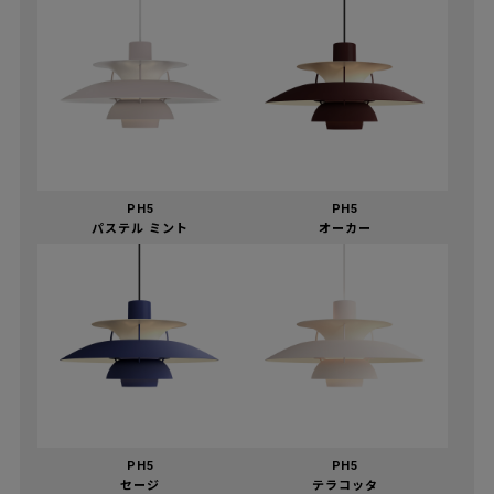
PH5
PH5
パステル ミント
オーカー
PH5
PH5
セージ
テラコッタ