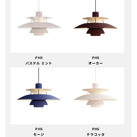
PH5
PH5
パステル ミント
オーカー
PH5
PH5
セージ
テラコッタ