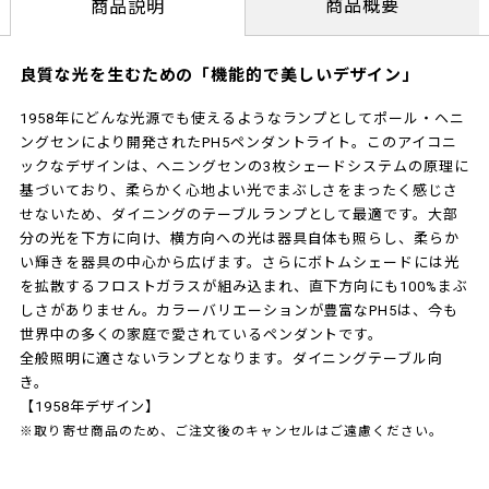
商品概要
商品説明
良質な光を生むための「機能的で美しいデザイン」
1958年にどんな光源でも使えるようなランプとしてポール・ヘニ
ングセンにより開発されたPH5ペンダントライト。このアイコニ
ックなデザインは、ヘニングセンの3枚シェードシステムの原理に
基づいており、柔らかく心地よい光でまぶしさをまったく感じさ
せないため、ダイニングのテーブルランプとして最適です。大部
分の光を下方に向け、横方向への光は器具自体も照らし、柔らか
い輝きを器具の中心から広げます。さらにボトムシェードには光
を拡散するフロストガラスが組み込まれ、直下方向にも100%まぶ
しさがありません。カラーバリエーションが豊富なPH5は、今も
世界中の多くの家庭で愛されているペンダントです。
全般照明に適さないランプとなります。ダイニングテーブル向
き。
【1958年デザイン】
※取り寄せ商品のため、ご注文後のキャンセルはご遠慮ください。