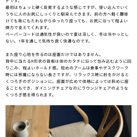
ドです。
最初はちょっと硬く反発するような感じですが、使い込んでいく
うちに人のお尻にしっくりと馴染んできます。前の方へ軽く腰掛
けても背にもたれながらゆったり座っても、お尻に沿って程よい
弾力で支えてくれます。
ペーパーコードは通気性が良いので夏は涼しく、冬は冷やっとし
ない。1年を通して気持ち良く快適なのです。
また座り心地を作るのは座面だけではありません。
背中に当たるR形状の背板は体のカタチに沿って包み込むように回
りこみ、程よいホールド感。短めのアームは食事やデスクワーク
時には邪魔にならない長さですが、リラックス時に肘をかけると
くつろぎのポジションに。座面が広めで体格によっては斜めに座
ることもでき、ダイニングチェアなのにラウンジチェアのような
くつろぎ感を得られます。