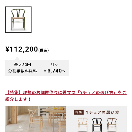
¥112,200
(税込)
最大30回
月々
3,740
分割手数料無料
￥
〜
【特集】理想のお部屋作りに役立つ「Yチェアの選び方」をご
【
紹介します！
様