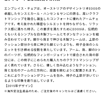
エンブレイス・チェアは、オーストリアのデザイントリオEOOSの
卓越したセンスとカール・ハンセン＆サンにの誇る、高いクラフ
トマンシップを融合し誕生したコンフォートに優れたアームチェ
アです。考え抜かれた精密なシルエットを持ちながらも、リラッ
クス感に満ちた椅子。この要求を満たすためにEOOSは、伝統的
ともいえるシンプルな白木製フレームとモダンなクッションを組
み合わせています。脚から背まで伸びる木製フレームは、上部の
クッション部分から単に伸びた脚というよりも、椅子全体のシル
エットを引き締める役割を果たしています。アーム、背、脚の3つ
のパーツが、伝統的なフィンガージョイントで接合された背の部
分には、この椅子にこめられた職人たちのクラフトマンシップが
よく表れています。さらに、優しく包み込むようなクッション。
背と左右のアームの三方向に、座面を囲むように配置されます。
これによりクッションがフレームを包み、椅子の上部が浮いてい
るような印象を創り出しています。
【2015年デザイン】
※海外受注生産品のため、ご注文後のキャンセルはご遠慮ください。