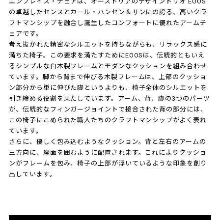
エンブレイス・チェアは、オーストリアのデザイントリオ EOOS
の卓越したセンスとカール・ハンセン＆サンにの誇る、高いクラ
フトマンシップを融合し誕生したコンフォートに優れたアームチ
ェアです。
考え抜かれた精密なシルエットを持ちながらも、リラックス感に
満ちた椅子。この要求を満たすためにEOOSは、伝統的ともいえ
るシンプルな白木製フレームとモダンなクッションを組み合わせ
ています。脚から背まで伸びる木製フレームは、上部のクッショ
ン部分から単に伸びた脚というよりも、椅子全体のシルエットを
引き締める役割を果たしています。アーム、背、脚の3つのパーツ
が、伝統的なフィンガージョイントで接合された背の部分には、
この椅子にこめられた職人たちのクラフトマンシップがよく表れ
ています。
さらに、優しく包み込むようなクッション。背と左右のアームの
三方向に、座面を囲むように配置されます。これによりクッショ
ンがフレームを包み、椅子の上部が浮いているような印象を創り
出しています。