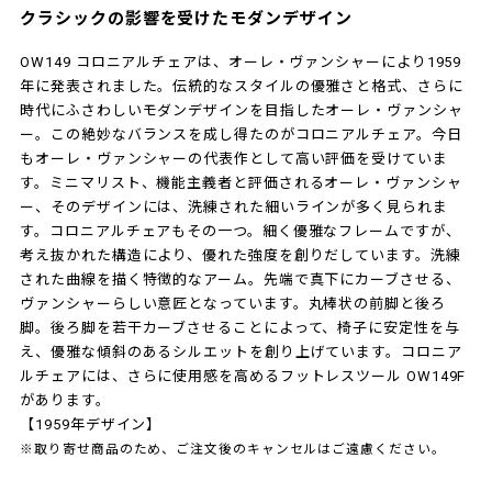
クラシックの影響を受けたモダンデザイン
OW149 コロニアルチェアは、オーレ・ヴァンシャーにより1959
年に発表されました。伝統的なスタイルの優雅さと格式、さらに
時代にふさわしいモダンデザインを目指したオーレ・ヴァンシャ
ー。この絶妙なバランスを成し得たのがコロニアルチェア。今日
もオーレ・ヴァンシャーの代表作として高い評価を受けていま
す。ミニマリスト、機能主義者と評価されるオーレ・ヴァンシャ
ー、そのデザインには、洗練された細いラインが多く見られま
す。コロニアルチェアもその一つ。細く優雅なフレームですが、
考え抜かれた構造により、優れた強度を創りだしています。洗練
された曲線を描く特徴的なアーム。先端で真下にカーブさせる、
ヴァンシャーらしい意匠となっています。丸棒状の前脚と後ろ
脚。後ろ脚を若干カーブさせることによって、椅子に安定性を与
え、優雅な傾斜のあるシルエットを創り上げています。コロニア
ルチェアには、さらに使用感を高めるフットレスツール OW149F
があります。
【1959年デザイン】
※取り寄せ商品のため、ご注文後のキャンセルはご遠慮ください。