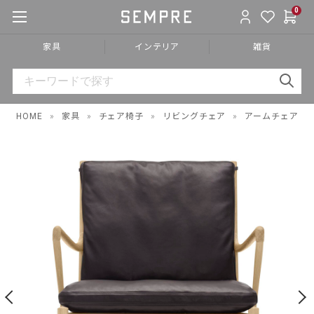
0
家具
インテリア
雑貨
HOME
»
家具
»
チェア椅子
»
リビングチェア
»
アームチェア
»