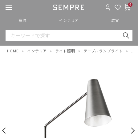
0
家具
インテリア
雑貨
HOME
»
インテリア
»
ライト照明
»
テーブルランプライト
»
ス