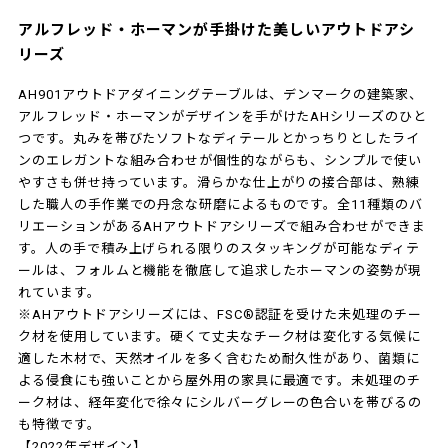
アルフレッド・ホーマンが手掛けた美しいアウトドアシ
リーズ
AH901アウトドアダイニングテーブルは、デンマークの建築家、
アルフレッド・ホーマンがデザインを手がけたAHシリーズのひと
つです。丸みを帯びたソフトなディテールとかっちりとしたライ
ンのエレガントな組み合わせが個性的ながらも、シンプルで使い
やすさも併せ持っています。滑らかな仕上がりの接合部は、熟練
した職人の手作業での丹念な研磨によるものです。全11種類のバ
リエーションがあるAHアウトドアシリーズで組み合わせができま
す。人の手で積み上げられる限りのスタッキングが可能なディテ
ールは、フォルムと機能を徹底して追求したホーマンの姿勢が現
れています。
※AHアウトドアシリーズには、FSC®認証を受けた未処理のチー
ク材を使用しています。硬くて丈夫なチーク材は変化する気候に
適した木材で、天然オイルを多く含むため耐久性があり、菌類に
よる侵食にも強いことから屋外用の家具に最適です。未処理のチ
ーク材は、経年変化で徐々にシルバーグレーの色合いを帯びるの
も特徴です。
【2022年デザイン】