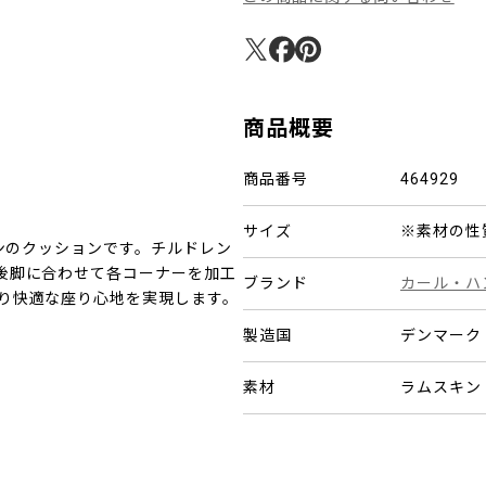
商品概要
商品番号
464929
サイズ
※素材の性
キンのクッションです。チルドレン
後脚に合わせて各コーナーを加工
ブランド
カール・ハ
り快適な座り心地を実現します。
製造国
デンマーク
素材
ラムスキン