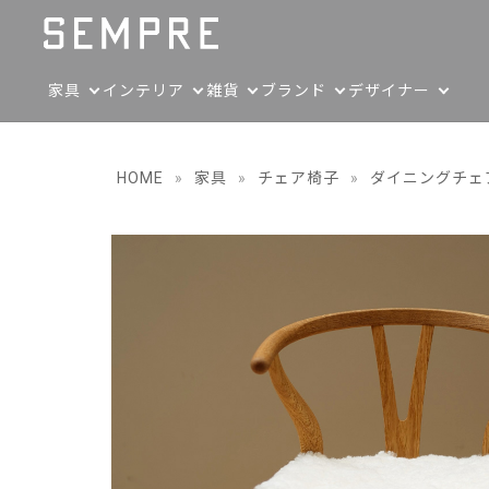
家具
インテリア
雑貨
ブランド
デザイナー
HOME
»
家具
»
チェア椅子
»
ダイニングチェ