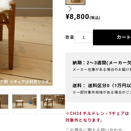
¥8,800
(税込)
カー
数量
納期：2～3週間(メーカー
メーカー在庫がある場合のお届け
送料：
送料区分0（1万円
※一部対象外地域がある場合がご
※CH24 チルドレン・Yチェ
対象外となります。
この商品に関する問い合わせ