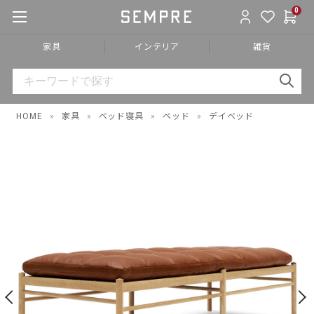
0
家具
インテリア
雑貨
HOME
»
家具
»
ベッド寝具
»
ベッド
»
デイベッド