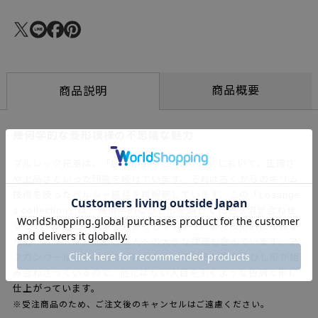
商品概要
商品説明
幾何学的な菱形模様の不思議な魅力
ブルレック兄弟は、「Losanges collection」において、正確さ
や上品さといった研究を続けています。それは古くからのキリム
技術を使ったペルシャ絨毯を再解釈しています。この「Losange
s collection」は、幾何学的なひし形を通じて13色を混ぜ合わせ
るという卓越した技術を必要としています。また技術的に複雑な
ため、パキスタン北部の職人への大きな課題も含んでいます。ア
フガンウールを手で紡ぐだけでなく、それぞれ異なるひし形が組
み合わさっているので、他にはない人目を引くような色調と形に
仕上がっています。
※受注商品のため、ご注文後のキャンセルはご遠慮ください。