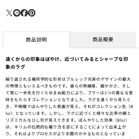
商品概要
商品説明
遠くからの印象はぼやけ、近づいてみるとシャープな印
象のラグ
繰り返される幾何学的な形状はブルレック兄弟のデザインの最大
の特徴ともいえるべきものです。彼らの熟練度、細やかさ、そし
て常に一歩先を行くたゆまぬ能力により、ブラーは2つの異なる意
味をもたらすコレクションとなりました。ラグを遠くから見たと
き、不明確でぼんやりした表面が見え、それがコレクション名（B
lur）となっています。しかし、ラグに近づくと様々な比率の線と
リズミカルなひし形が見えてきます。ぼんやりした効果（Blur）
は、キリムの伝統的な織り方を逆にすることによって出来上が
り、それはよりプロセスがより手間のかかるものとなっていま