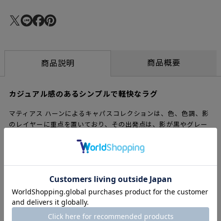
商品概要
商品説明
カジュアル感のあるシンプルで軽快なラグ
マティアス ハーンによるキャパスコレクションは、色、色調、影
のレイヤーに重点を置いており、その出発点は、影が黒やグレー
ではなく、色と幾何学に満ちているという彼の概念です。彼の目
的は、色の使用と奥行きの形成が複雑でありながら、カジュアル
な雰囲気のシンプルで軽いラグを作成することでした。これを達
成するために、ナニマルキーナとハーンは、色を分配する新しい
キリム織りの技術を熱心に研究しました。数ヶ月後、縦糸と横糸
の色を混ぜることができる新しいタイプの緩いキリム構造を開発
しました。通常、キリムでは縦糸は見えません。繊維を緩め、よ
り太い縦糸を使用することで、新しい色と質感を目に見えるよう