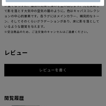
にし、より深みと強化されたトーンが誕生します。独特の風合い
が重くならずに、濃淡の効果と深みを生み出します。光を反射し
て影を落とす大気中の空気の層のように。色はキャパスコレクシ
ョンの中心的要素です。各ラグにはメインカラー、補完的なトー
ン、そしてそのくらいグラデーションがあり、床に影を落として
いるような錯覚を与えます。
※受注商品のため、ご注文後のキャンセルはご遠慮ください。
レビュー
レビューを書く
閲覧履歴