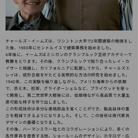
チャールズ・イームズは、ワシントン大学で2年間建築の勉強をし
た後、1930年にセントルイスで建築業務を始めました。
6年後に、イームズはミシガンのクランブルック芸術アカデミーで
教鞭をとります。その後、クランブルックで知り合ったレイ・カ
イザーと結婚し、カリフォルニアに転居してから、チャールズと
レイは、成形合板をかたどる実際的な方法の研究を始めました。
1942年、この実験を繰り返しながら、アメリカ海軍からの依頼
で、添え木、担架、グライダーシェルなど、プライウッドを使っ
て開発し、第二次世界大戦後には、低価格ながら高品質で大量生
産可能な椅子を作り出しました。
この形成技術は余分な連結部品を省くことができ、製品自体の重
さを軽減できるようになりました。そして、この技術は現代家具
デザインの基礎となりました。
その後、ハーマンミラー社とのコラボレーションにより、多くの
名作家具を発表する他、ショールームのデザイン、カタログ・広