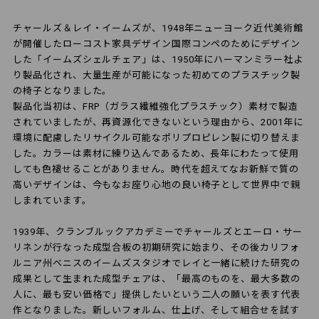
チャールズ＆レイ・イームズが、1948年ニューヨーク近代美術館
が開催したローコスト家具デザイン国際コンペのためにデザイン
した「イームズシェルチェア」は、1950年にハーマンミラー社よ
り製品化され、大量生産が可能になった初めてのプラスチック製
の椅子となりました。
製品化当初は、FRP（ガラス繊維強化プラスチック）素材で製造
されていましたが、再資源化できないという理由から、2001年に
環境に配慮したリサイクル可能なポリプロピレン製に切り替えま
した。カラーは素材に練り込んであるため、長年にわたって使用
しても色褪せることがありません。時代を超えてなお新鮮で質の
高いデザインは、今もなお座り心地の良い椅子として世界中で親
しまれています。
1939年、クランブルックアカデミーでチャールズとエーロ・サー
リネンが行なった成型合板の初期研究に始まり、その後カリフォ
ルニア州ベニスのイームズスタジオでレイと一緒に続けた研究の
成果として生まれた成型チェアは、「最高のものを、最大多数の
人に、最も安い価格で」提供したいという二人の願いを表す代表
作となりました。新しいフォルム、仕上げ、そして組合せを試す