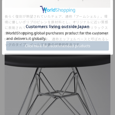
長らく復刻が熱望されていたチェア、通称「アームシェル」。環
境に優しいポリプロピレンを原材料とし、オリジナルに近い質感
に表現されています。また、両肘のあるこのチェアはリラックス
度も高く、贅沢な座り心地を与えてくれます。DAR(Dining heigh
t Armchair R-wire base)は、通称エッフェルベースと呼ばれるレ
ッグのタイプ。イームズ夫妻の代表的作品です。