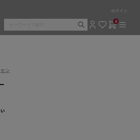
ログイン
0
ンセン
ー
さい