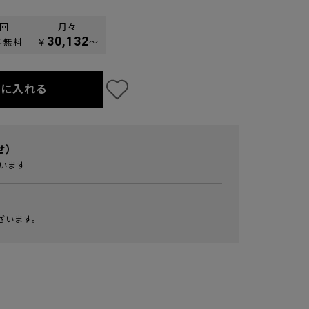
0回
月々
30,132
料無料
￥
〜
トに入れる
せ）
います
ざいます。