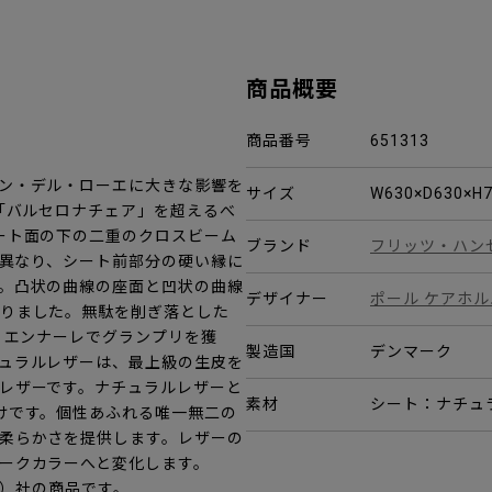
商品概要
商品番号
651313
ン・デル・ローエに大きな影響を
サイズ
W630×D630×
「バルセロナチェア」を超えるべ
ート面の下の二重のクロスビーム
ブランド
フリッツ・ハン
は異なり、シート前部分の硬い縁に
。凸状の曲線の座面と凹状の曲線
デザイナー
ポール ケアホル
りました。無駄を削ぎ落とした
リエンナーレでグランプリを獲
製造国
デンマーク
ュラルレザーは、最上級の生皮を
レザーです。ナチュラルレザーと
素材
シート：ナチュ
けです。個性あふれる唯一無二の
柔らかさを提供します。レザーの
ークカラーへと変化します。
セン）社の商品です。