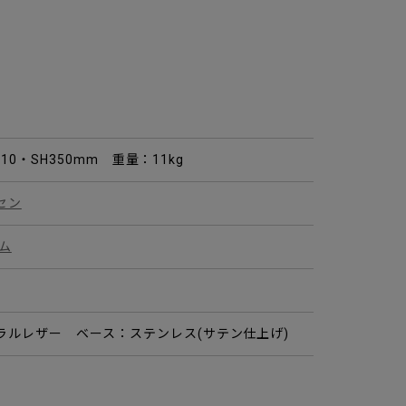
H710・SH350mm 重量：11kg
セン
ム
ラルレザー ベース：ステンレス(サテン仕上げ)