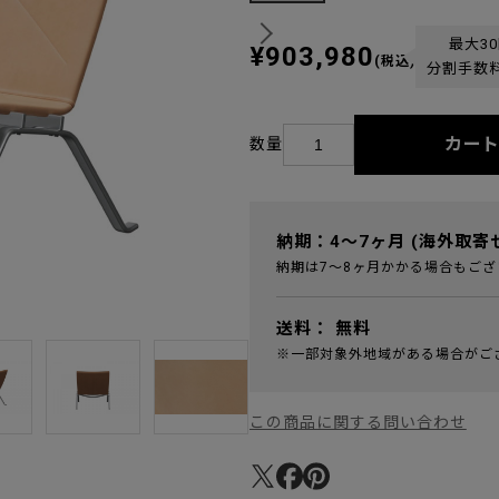
最大3
¥903,980
(税込)
分割手数
カー
数量
納期：4～7ヶ月 (海外取寄
納期は7～8ヶ月かかる場合もござ
送料：
無料
※一部対象外地域がある場合がご
この商品に関する問い合わせ