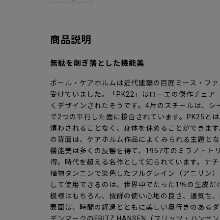
商品説明
無駄を削ぎ落とした機能美
ポール・ケアホルムは近代建築の巨匠ミース・ファ
受けていました。「PK22」はローエの傑作チェア
くデザインされたそうです。4片のスチールは、シ
で2つの平行した面に接合されています。PK25と
煩わされることなく、身体を休めることができます
の背面は、ケアホルム作品によくみられる主題とな
機能美は多くの反響を得て、1957年のミラノ・ト
得。時代を超える名作として知られています。ナチ
植物タンニンで染色したフルグレイン（アニリン）
して使用できるのは、世界中でたった1％の生皮だ
模様はもちろん、抜群の使い心地の良さ、通気性、
表面は、時間の経過とともに美しい奥行きのあるダ
デンマークのFRITZ HANSEN（フリッツ・ハン