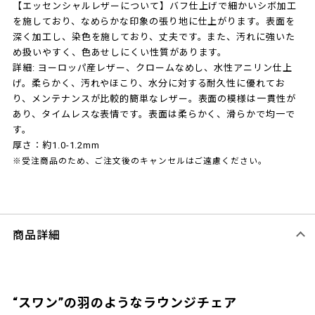
【エッセンシャルレザーについて】バフ仕上げで細かいシボ加工
を施しており、なめらかな印象の張り地に仕上がります。表面を
深く加工し、染色を施しており、丈夫です。また、汚れに強いた
め扱いやすく、色あせしにくい性質があります。
詳細: ヨーロッパ産レザー、クロームなめし、水性アニリン仕上
げ。柔らかく、汚れやほこり、水分に対する耐久性に優れてお
り、メンテナンスが比較的簡単なレザー。表面の模様は一貫性が
あり、タイムレスな表情です。表面は柔らかく、滑らかで均一で
す。
厚さ：約1.0-1.2mm
※受注商品のため、ご注文後のキャンセルはご遠慮ください。
商品詳細
“スワン”の羽のようなラウンジチェア