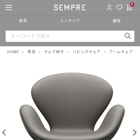
0
家具
インテリア
雑貨
HOME
»
家具
»
チェア椅子
»
リビングチェア
»
アームチェア
»