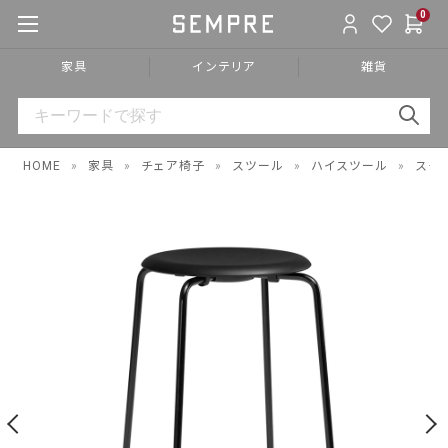
0
家具
インテリア
雑貨
HOME
»
家具
»
チェア椅子
»
スツール
»
ハイスツール
»
スチ