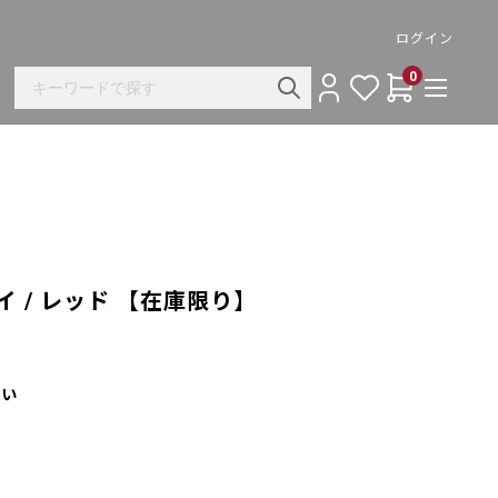
ログイン
0
イ / レッド 【在庫限り】
さい