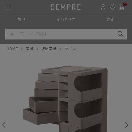
0
家具
インテリア
雑貨
HOME
»
家具
»
収納家具
»
ワゴン