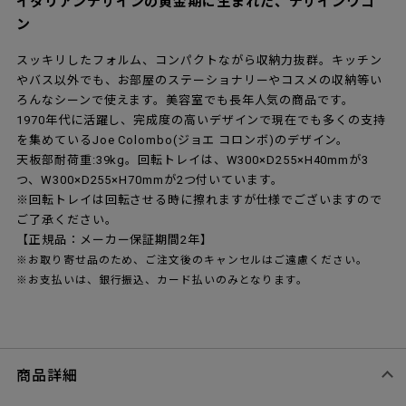
イタリアンデザインの黄金期に生まれた、デザインワゴ
ン
スッキリしたフォルム、コンパクトながら収納力抜群。キッチン
やバス以外でも、お部屋のステーショナリーやコスメの収納等い
ろんなシーンで使えます。美容室でも長年人気の商品です。
1970年代に活躍し、完成度の高いデザインで現在でも多くの支持
を集めているJoe Colombo(ジョエ コロンボ)のデザイン。
天板部耐荷重:39kg。回転トレイは、W300×D255×H40mmが3
つ、W300×D255×H70mmが2つ付いています。
※回転トレイは回転させる時に擦れますが仕様でございますので
ご了承ください。
【正規品：メーカー保証期間2年】
※お取り寄せ品のため、ご注文後のキャンセルはご遠慮ください。
※お支払いは、銀行振込、カード払いのみとなります。
商品詳細