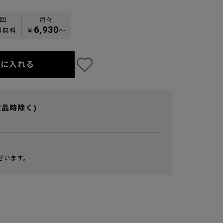
0回
月々
6,930
料無料
￥
〜
トに入れる
欠品時除く)
ざいます。