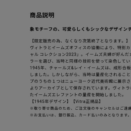
商品説明
象モチーフの、可愛らしくもシックなデザイン
【限定販売の為、なくなり次第終了となります。】
ヴィトラとイームズオフィスの協働により、特別カ
ャル コレクション2023」。イームズ夫婦が好ん
ラーを選び、当時と同様の技術を使って染色してい
1945年、チャールズ&レイ・イームズは、成形合
しました。しかしながら、当時は量産化されること
プのうちの１つはニューヨーク近代美術館に展示さ
よりアーカイブとして保存されています。ヴィトラは
たイームズエレファントの量産を開始しました。
【1945年デザイン】【Vitra正規品】
※取り寄せ商品のため、ご注文後のキャンセルはご遠
※お支払いは、銀行振込、カード払いのみとなります