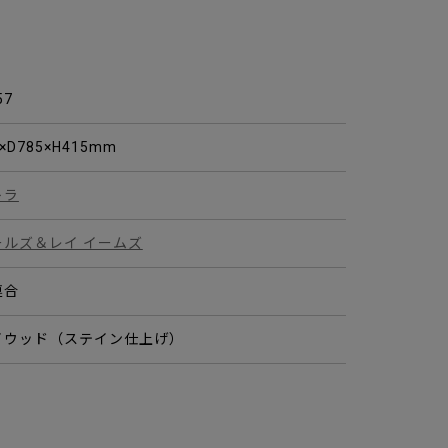
57
×D785×H415mm
トラ
ールズ＆レイ イームズ
連合
イウッド（ステイン仕上げ）