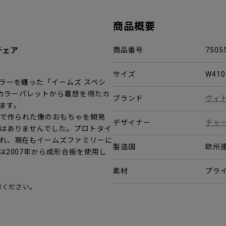
商品概要
チェア
商品番号
7505
サイズ
W410
ラーを纏った「イームズ スペシ
だカラーパレットから着想を得たカ
ブランド
ヴィ
ます。
板で作られた像のおもちゃを開発
デザイナー
チャ
はありませんでした。プロトタイ
れ、現在もイームズファミリーに
製造国
欧州
2007年から成形合板を使用し
素材
プラ
慮ください。
。