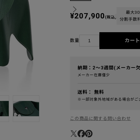
最大3
¥207,900
(税込)
分割手数
カー
数量
納期：2～3週間(メーカー
メーカー在庫僅少
送料：
無料
※一部対象外地域がある場合がご
この商品に関する問い合わせ