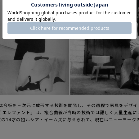
妻は合板を三次元に成形する技術を開発し、その過程で家具をデザイ
ズ エレファント」は、複合曲線が当時の技術では難しく大量生産に
ズの14才の娘ルシア・イームズに与えられて、現在はニューヨーク