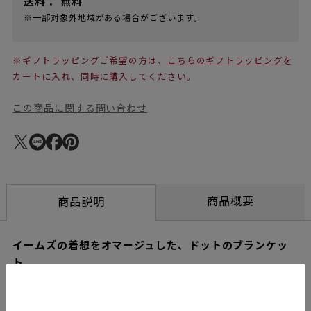
送料：
無料
※一部対象外地域がある場合がございます。
※ギフトラッピングご希望の方は、
こちらのギフトラッピング
を
カートに入れ、同時に購入してください。
この商品に関する問い合わせ
商品概要
商品説明
イームズの着想をオマージュした、ドットのブランケッ
ト
【限定販売の為、なくなり次第終了となります。】
ヴィトラとイームズオフィスの協働により、特別カラーを纏った