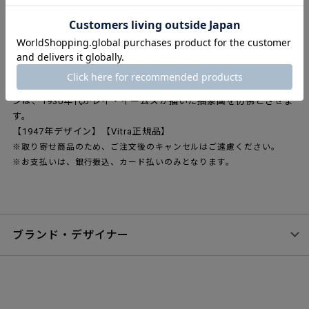
「イームズ スペシャル コレクション2023」。イームズ夫婦が好
んだカラーパレットから着想を得たカラーを選び、当時と同様の
技術を使って染色しています。
「イームズウールブランケット」に使用されているドットパター
ンは、1947年にニューヨーク近代美術館で開催された展覧会に合
わせてデザインされました。交差した線と点による大胆なデザイ
ンは、1930年代がレイ・イームズが描いた抽象画を彷彿とさせま
す。
【1947年デザイン】【Vitra正規品】
※取り寄せ商品のため、ご注文後のキャンセルはご遠慮ください。
※お支払いは、銀行振込、カード払いのみとなります。
ブランド・デザイナー