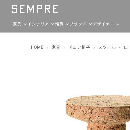
家具
インテリア
雑貨
ブランド
デザイナー
HOME
»
家具
»
チェア椅子
»
スツール
»
ロ