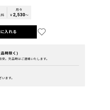
月々
2,530
無料
￥
〜
トに入れる
欠品時除く)
目安。欠品時はご連絡いたします。
ざいます。