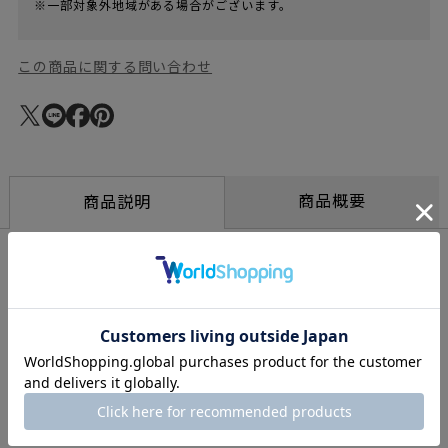
※一部対象外地域がある場合がございます。
この商品に関する問い合わせ
商品概要
商品説明
ローテーブルとして、またサイドテーブルとして、様々な
用途に使用できます
ジャスパー・モリソンによる「オケージョナル ローテーブル」
は、非常にシンプルで美しいデザインです。3つの高さがあり、ロ
ーテーブルとして、また一般的なサイドテーブルとして、様々な
用途に使用できます。天板の裏側は中心部からエッジにかけて丸
みを帯びており、天板の素材は、ナチュラルオーク、アメリカン
ウォルナットから選べます。亜鉛ダイキャストの脚部はパウダー