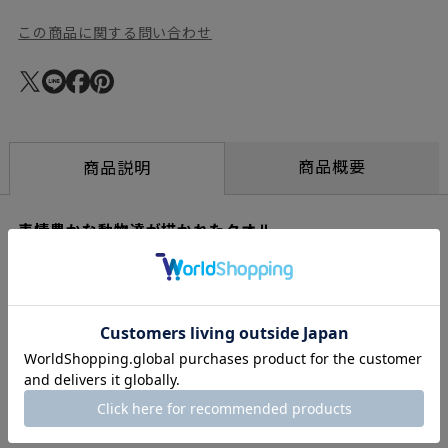
この商品に関する問い合わせ
商品概要
商品説明
表情豊かな動物達が描かれたタオル
テキスタイルデザイナーの鈴木マサル氏が手掛けるオリジナルフ
ァブリックブランドの「OTTAIPNU / オッタイピイヌ」。色鮮や
かな心温まるテキスタイルの表現にこだわったOTTAIPNUならで
はの楽しく大胆な動物モチーフ柄が特徴です。こちらのタオル
は、落ち着いたグレーを基調としています。【メール便発送可能
枚数1枚】