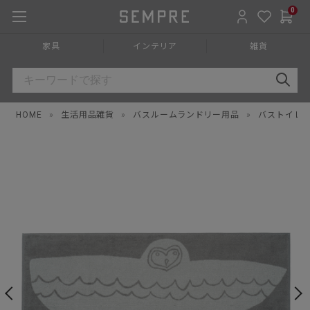
0
家具
インテリア
雑貨
HOME
»
生活用品雑貨
»
バスルームランドリー用品
»
バストイレ