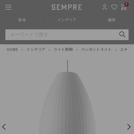
0
家具
インテリア
雑貨
HOME
»
インテリア
»
ライト照明
»
ペンダントライト
»
スチー