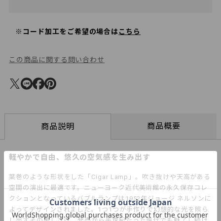
※コード加工をご希望の場合は
こちら
この商品に関する問い合わせ
商品概要
商品説明
軽やかで自由、悠久の空気感を生み出す
葉巻のような形状をした「Cigar Lamp」。吹き抜けや天高がある
空間の演出に最適です。ニューヨーク近代美術館の永久保存コレ
クションとなっているバブルランプは1952年ジョージ ネルソンに
よってデザインされました。1つ1つが手作りで幻想的な光を照ら
し出すその美しさは、発売から半世紀たった現代でも魅了し続け