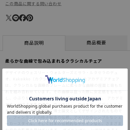
この商品に関する問い合わせ
商品概要
商品説明
柔らかな曲線で包み込まれるクラシカルチェア
デザイナのウェスリー・ウォルターズとサラ・ルタセラのデュ
オ、Kaksikko（カクシッコ）がデザインしたアカデミアチェア
は、クラシカルな直線のフレームに柔らかな曲線の座面と背もた
れを組み合わせています。その曲線は座った際に安定感をもたら
し、小ぶりながらリラックスして座ることができます。 アカデミ
アチェアはその名の通り、ウェスリー・ウォルターズがヘルシン
キのアールト大学在籍中に博士論文としてデザインされたもので
す。フィンランドの椅子製造の伝統、アメリカのシンプルなシェ
ーカースタイル、そして日本の伝統的なデザインなど、さまざま