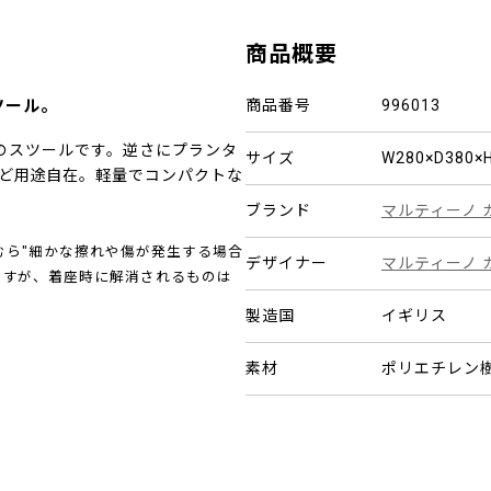
商品概要
ツール。
商品番号
996013
高さのスツールです。逆さにプランタ
サイズ
W280×D380
ど用途自在。軽量でコンパクトな
ブランド
マルティーノ 
むら"細かな擦れや傷が発生する場合
デザイナー
マルティーノ 
ますが、着座時に解消されるものは
製造国
イギリス
素材
ポリエチレン