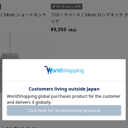
/ 24cm ショートネック
フローラベース / 24cm ロングネック 
リア
¥9,350
（税込）