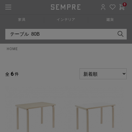
0
家具
インテリア
雑貨
HOME
6
全
件