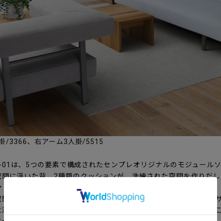
3366、右アーム3人掛/5515
O-01は、5つの要素で構成されたセンプレオリジナルのモジュール
空間に浮いた背、2種類のクッションが、洗練された空間を作りだし
ァミリーやカップル、一人暮らしの方にも使いやすい設計です。
空間を作り、お互いをスチールフレームでジョイントして支えるデ
に浮いているかのよう。また、シートハイをローポジションにした