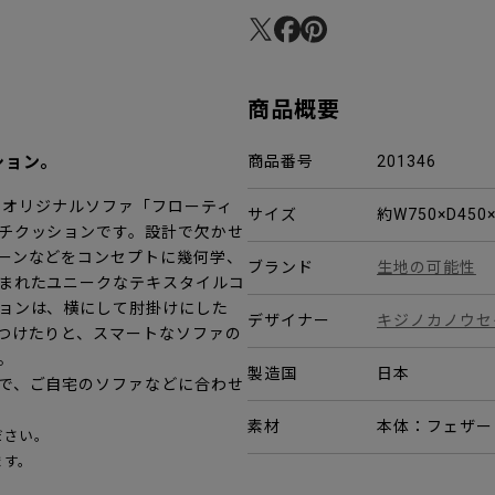
商品概要
ション。
商品番号
201346
センプレオリジナルソファ「フローティ
サイズ
約W750×D450
チクッションです。設計で欠かせ
ーンなどをコンセプトに幾何学、
ブランド
生地の可能性
まれたユニークなテキスタイルコ
ョンは、横にして肘掛けにした
デザイナー
キジノカノウセイ
つけたりと、スマートなソファの
。
製造国
日本
で、ご自宅のソファなどに合わせ
素材
本体：フェザー
ださい。
ます。