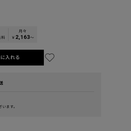
月々
2,163
無料
￥
〜
トに入れる
送
ざいます。