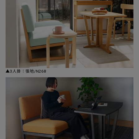
▲3人掛：張地/N268