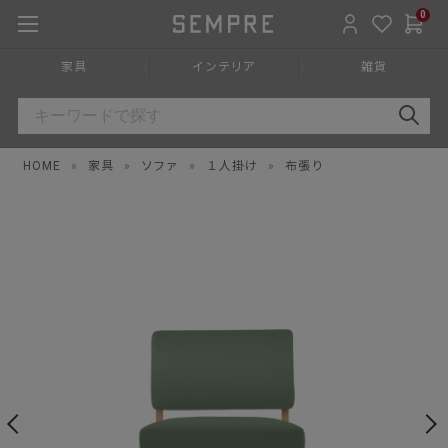
0
家具
インテリア
雑貨
HOME
»
家具
»
ソファ
»
１人掛け
»
布張り