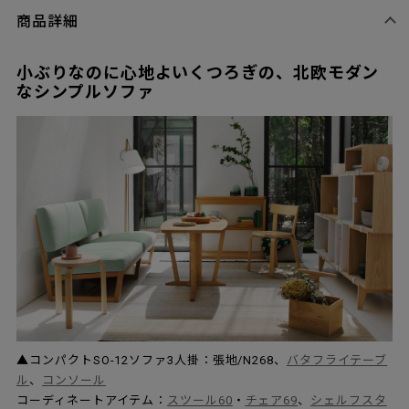
商品詳細
小ぶりなのに心地よいくつろぎの、北欧モダン
なシンプルソファ
▲コンパクトSO-12ソファ3人掛：張地/N268、
バタフライテーブ
ル
、
コンソール
コーディネートアイテム：
スツール60
・
チェア69
、
シェルフスタ