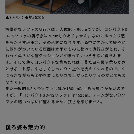
▲3人掛：張地/5206
標準的なソファの奥行きは、大体80～90cmですが、コンパクトS
O-12ソファの奥行きは76cmしかありません。なのにゆったり感
をもたらす理由は、その形状にあります。背中に向かって緩やか
に傾斜がついている座面は水平なものに比べて奥行きがとれ、ふ
わっと柔らかな座クッションと相まってくつろぎ感が得られま
す。そして薄くコンパクトな背もたれは、見た目を覆す柔らかさ
とサポート感。やさしくしっかりと上体を支えてくれるので、く
つろぎながらも姿勢を変えたり立ち上がったりするのがとても楽
なのです。
また一般的な3人掛ソファは幅が180cm以上ある場合が多いので
すが、「コンパクトSO-12ソファ」は162cm。アームがない分ソ
ファの幅いっぱいに座れるため、狭さを感じません。
後ろ姿も魅力的