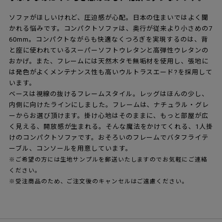
ソファがほしいけれど、圧迫感が心配。日本の住まいではよく聞
かれる悩みです。コンパクトソファは、奥行が従来より小さめの7
60mm。コンパクトながらも快適なくつろぎを実現するのは、背
と座に使われているスーパーソフトウレタンと高弾性ウレタンの
おかげ。また、フレームには天然木タモ無垢材を使用し、張地に
は発色がよくメンテナンス性も高いウルトラスエード?を採用して
います。
ベースは視線の抜けるフレームスタイル。レッグはほんの少し、
内側に向けたラインにしました。フレームは、ナチュラル・グレ
ーからお選び頂けます。掛け心地はそのままに、もっと部屋が広
く見える、開放感が生まれる。そんな魔法をかけてくれる、1人掛
けのコンパクトソファです。おそろいのフレームでバタフライテ
ーブル、コンソールを用意しています。
※ご希望の方には生地サンプルを郵送いたしますのでお気軽にご連絡
ください。
※受注商品のため、ご注文後のキャンセルはご遠慮ください。