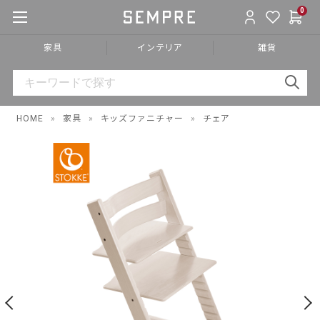
0
家具
インテリア
雑貨
HOME
»
家具
»
キッズファニチャー
»
チェア