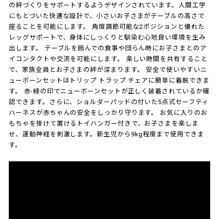
の絆づくりをサポートするようデザインされています。人間工学
にもとづいた快適な設計で、小さいお子さまがテーブルの高さで
座ることを可能にします。 角度調節可能な2ポジションと優れた
レッグサポートで、身体にしっくりと馴染む心地良い環境を生み
出します。 テーブルを囲んでの食事や団らん時にお子さまとのア
イコンタクトや交流を可能にします。 楽しい時間を共有すること
で、家族全員とお子さまの絆が深まります。 安全で使いやすいニ
ューボーンセットはトリップ トラップ チェアに簡単に着脱できま
す。 赤-緑の印でニューボーンセットが正しく装着されているか確
認できます。さらに、ショルダーパッドの付いた5点式セーフティ
ハーネスが赤ちゃんの安全をしっかり守ります。 お気に入りのお
もちゃを掛けて置けるトイハンガー付きで、お子さまを楽しま
せ、運動神経を刺激します。新生児から9kg程度まで使用できま
す。