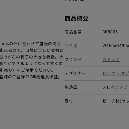
商品概要
商品番号
388006
ちゃんの体に合わせて座板の高さ
サイズ
W460×D490
出来るので、自然に正しい姿勢に
るのがこの椅子の大きな特徴。大
ブランド
ストッケ
座りができるようになってすぐの
別売り）をご使用ください。
デザイナー
ピーター オ
客様のご登録で7年間延長保証。
製造国
スロベニア /
素材
ビーチ材(ラ