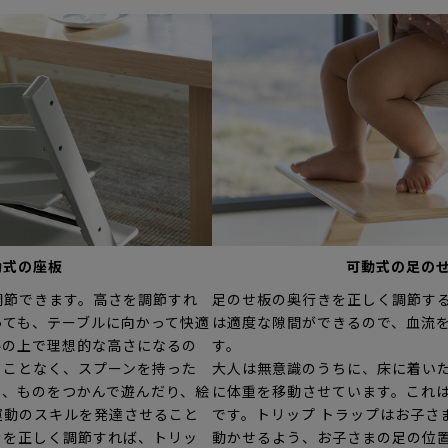
動式の座板
可動式の足の
調節できます。高さを調節すれ
足のせ板の奥行きを正しく調節す
っても、テーブルに向かって快適
は適度な隙間ができるので、血流
ルの上で理想的な高さになるの
す。
ることなく、スプーンを持った
大人は無意識のうちに、床に着い
り、ものをつかんで遊んだり、絵
に体重を移動させています。これ
運動のスキルを発達させること
です。トリップ トラップはお子さ
きを正しく調節すれば、トリッ
動かせるよう、お子さまの足の位