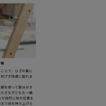
せ板
ることで、ひざの裏に
を妨げず快適に座れま
た脚を使って数分おき
は小さな子どもも一緒
まが自然に体の位置を
置まで床を持ち上げら