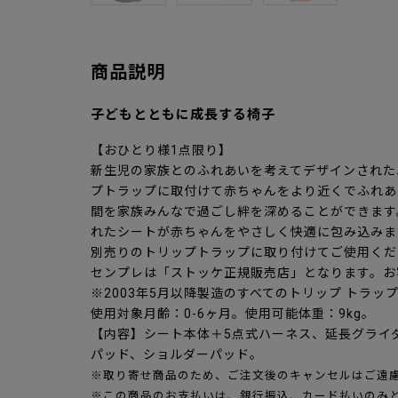
商品説明
子どもとともに成長する椅子
【おひとり様1点限り】
新生児の家族とのふれあいを考えてデザインされた
プトラップに取付けて赤ちゃんをより近くでふれあ
間を家族みんなで過ごし絆を深めることができます
れたシートが赤ちゃんをやさしく快適に包み込みま
別売りのトリップトラップに取り付けてご使用くだ
センプレは「ストッケ正規販売店」となります。お
※2003年5月以降製造のすべてのトリップ トラッ
使用対象月齢：0-6ヶ月。使用可能体重：9kg。
【内容】シート本体＋5点式ハーネス、延長グライ
パッド、ショルダーパッド。
※取り寄せ商品のため、ご注文後のキャンセルはご遠
※この商品のお支払いは、銀行振込、カード払いのみ