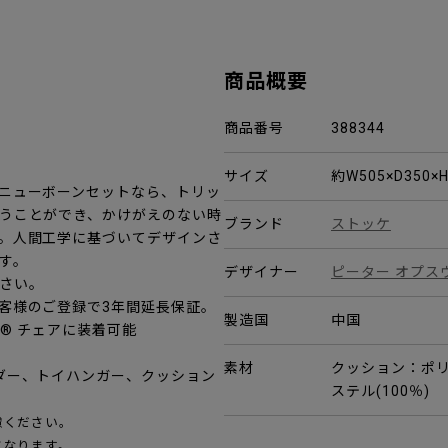
商品概要
商品番号
388344
サイズ
約W505×D350×
ニューボーンセットなら、トリッ
うことができ、かけがえのない時
ブランド
ストッケ
。人間工学に基づいてデザインさ
す。
デザイナー
ピーター オプス
さい。
客様のご登録で3年間延長保証。
製造国
中国
プ® チェアに装着可能
素材
クッション：ポリ
ダー、トイハンガー、クッション
ステル(100％)
慮ください。
となります。