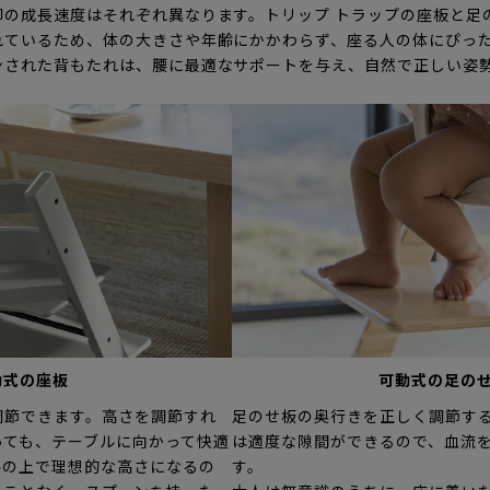
脚の成長速度はそれぞれ異なります。トリップ トラップの座板と足
れているため、体の大きさや年齢にかかわらず、座る人の体にぴっ
ンされた背もたれは、腰に最適なサポートを与え、自然で正しい姿
動式の座板
可動式の足の
調節できます。高さを調節すれ
足のせ板の奥行きを正しく調節す
っても、テーブルに向かって快適
は適度な隙間ができるので、血流
ルの上で理想的な高さになるの
す。