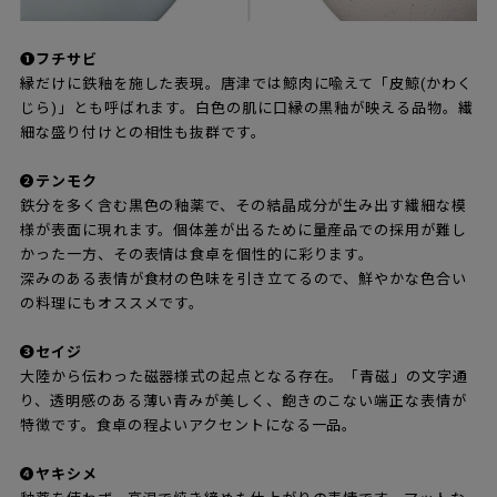
❶フチサビ
縁だけに鉄釉を施した表現。唐津では鯨肉に喩えて「皮鯨(かわく
じら)」とも呼ばれます。白色の肌に口縁の黒釉が映える品物。繊
細な盛り付けとの相性も抜群です。
❷テンモク
鉄分を多く含む黒色の釉薬で、その結晶成分が生み出す繊細な模
様が表面に現れます。個体差が出るために量産品での採用が難し
かった一方、その表情は食卓を個性的に彩ります。
深みのある表情が食材の色味を引き立てるので、鮮やかな色合い
の料理にもオススメです。
❸セイジ
大陸から伝わった磁器様式の起点となる存在。「青磁」の文字通
り、透明感のある薄い青みが美しく、飽きのこない端正な表情が
特徴です。食卓の程よいアクセントになる一品。
❹ヤキシメ