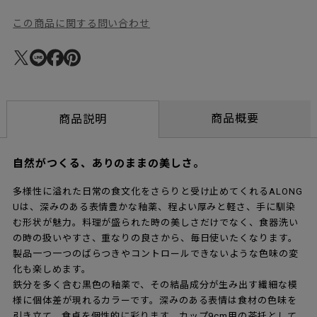
この商品に関する問い合わせ
商品概要
商品説明
自然がつくる、ありのままの美しさ。
多様性に溢れた日常の食文化をさらりと受け止めてくれるALONG
Uは、深みのある表情豊かな釉薬、程よい厚みと軽さ、手に馴染
む形状が魅力。料理が盛られた時の美しさだけでなく、食器洗い
の時の扱いやすさ、重なりの良さから、毎日使いたくなります。
製品一つ一つのばらつきやコントロールできないような色味の変
化も楽しめます。
鉄分を多く含む黒色の釉薬で、その結晶成分が生み出す繊細な模
様に個体差が現れるカラーです。深みのある表情は食材の色味を
引き立て、食卓を個性的に彩ります。カップ9cm用の茶托として