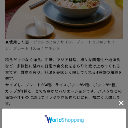
▲使用した器：
ボウル 20cm / セイジ
、
プレート 25cm / セイ
ジ
、
プレート 10cm / ヤキシメ
和食だけでなく洋食、中華、アジア料理、様々な国籍性や地洋食
など、多様性に溢れた日常の食文化をさらりと受け止めてくれる
器です。食卓を彩り、料理を美味しく映してくれる4種類の釉薬を
選定。
サイズも、プレートが4種、ライスボウルが2種、ボウルが2種、
カップが1種と、とても豊かなバリエーションです。パスタなどの
麺類や丼ものに加えてサラダや炒め物などにも、幅広く活躍しま
す。
毎日使いたくなるこだわりのフォルム